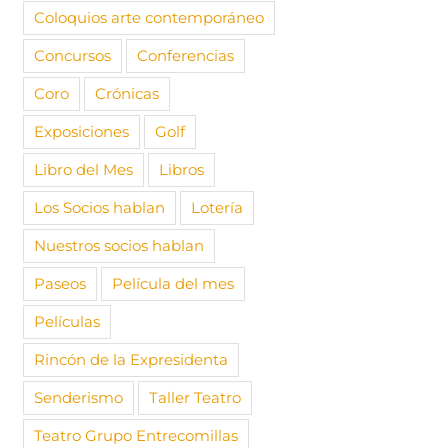
Coloquios arte contemporáneo
Concursos
Conferencias
Coro
Crónicas
Exposiciones
Golf
Libro del Mes
Libros
Los Socios hablan
Lotería
Nuestros socios hablan
Paseos
Película del mes
Películas
lanza un nuevo
¡Uniros a los Voluntarios
Oportuni
ado
AUDEMAC!
Voluntar
Rincón de la Expresidenta
2023
|
Sin
14 octubre, 2019
23 octubre,
s
comentari
Senderismo
Taller Teatro
Teatro Grupo Entrecomillas