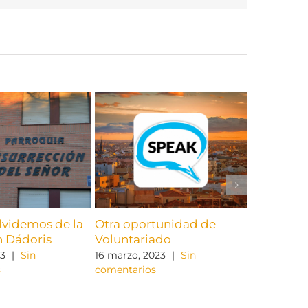
lvidemos de la
Otra oportunidad de
AUDEMAC 
 Dádoris
Voluntariado
Voluntari
23
|
Sin
16 marzo, 2023
|
Sin
23 febrero, 
s
comentarios
comentario