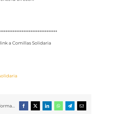
*********************************
ink a Comillas Solidaria
solidaria
forma...
Facebook
X
LinkedIn
WhatsApp
Telegram
Correo
electrónico