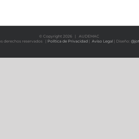
© Copyright
2026 | AUDEMAC
os derechos reservados |
Política de Privacidad
|
Aviso Legal
| Diseño:
@jo