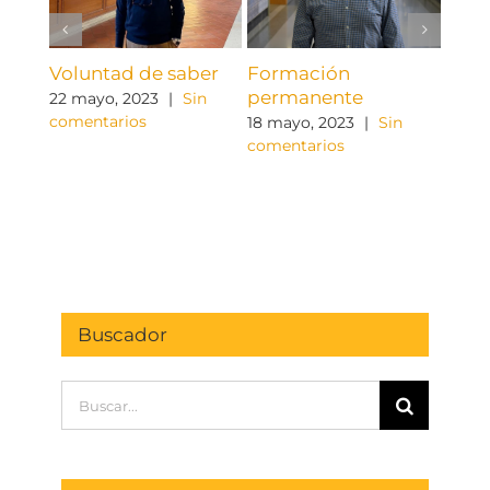
Voluntad de saber
Formación
Entr
permanente
nues
22 mayo, 2023
|
Sin
Magn
comentarios
18 mayo, 2023
|
Sin
comentarios
21 oc
come
Buscador
Buscar: