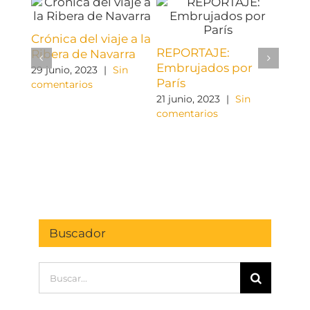
Crónica del viaje a la
REPORTAJE:
Ribera de Navarra
REPO
Embrujados por
29 junio, 2023
|
Sin
Prom
París
comentarios
grad
21 junio, 2023
|
Sin
emo
comentarios
14 jun
come
Buscador
Buscar: