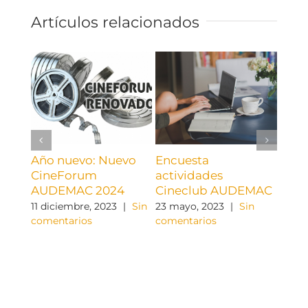
Artículos relacionados
Año nuevo: Nuevo
Encuesta
Cin
CineForum
actividades
Rec
AUDEMAC 2024
Cineclub AUDEMAC
para
11 diciembre, 2023
|
Sin
23 mayo, 2023
|
Sin
12 ma
comentarios
comentarios
come