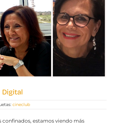
Digital
uetas:
cineclub
s confinados, estamos viendo más