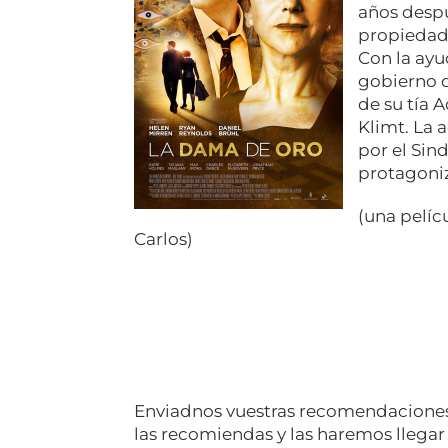
años despu
propiedade
Con la ayu
gobierno d
de su tía 
Klimt. La 
por el Sin
protagoni
(una pelí
Carlos)
Enviadnos vuestras recomendaciones 
las recomiendas y las haremos llegar 