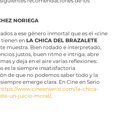
s siguientes recomendaciones de los
CHEZ NORIEGA
nados a ese género inmortal que es el «cine
» tienen en
LA CHICA DEL BRAZALETE
te muestra. Bien rodado e interpretado,
encios justos, buen ritmo e intriga, abre
as y deja en el aire varias reflexiones:
as es la siempre insatisfactoria
ión de que no podemos saber todo y la
siempre emerge clara. En Cine en Serio
https://www.cineenserio.com/la-chica-
ete-un-juicio-moral/
.