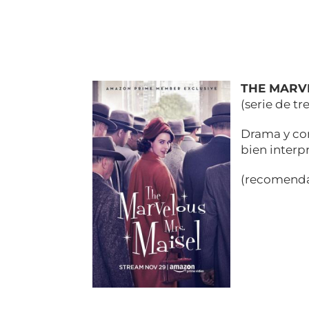
THE MARV
(serie de t
Drama y co
bien interp
(recomenda