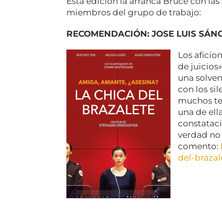
Esta edición la arranca Bruce con la
miembros del grupo de trabajo:
RECOMENDACIÓN: JOSE LUIS SÁN
Los aficio
de juicios
una solven
con los sil
muchos tem
una de ell
constatac
verdad no 
comento:
del-brazal