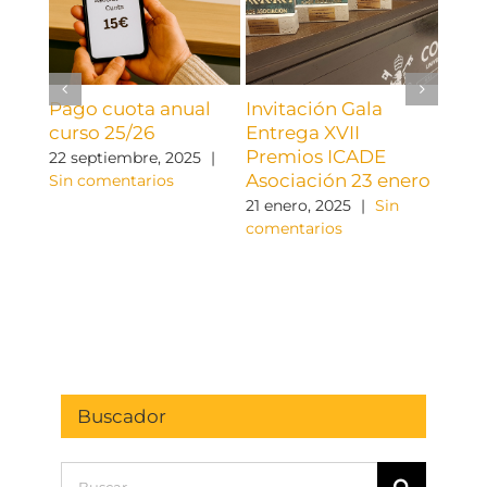
Pago cuota anual
Invitación Gala
En 
curso 25/26
Entrega XVII
cre
Premios ICADE
22 septiembre, 2025
|
19 di
Asociación 23 enero
Sin comentarios
come
21 enero, 2025
|
Sin
comentarios
Buscador
Buscar: