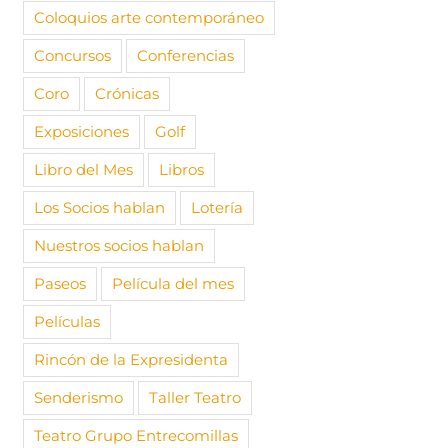
Coloquios arte contemporáneo
Concursos
Conferencias
 un rioja con
Coloquios sobre Arte
Mira?
Coro
Crónicas
Contemporáneo con
024
|
Sin
DAVID LANAU
s
Exposiciones
Golf
13 noviembre, 2023
|
Sin
comentarios
Libro del Mes
Libros
Pago cuo
Los Socios hablan
Lotería
25/26
22 septiem
Nuestros socios hablan
comentari
Paseos
Película del mes
Películas
Rincón de la Expresidenta
Senderismo
Taller Teatro
Teatro Grupo Entrecomillas