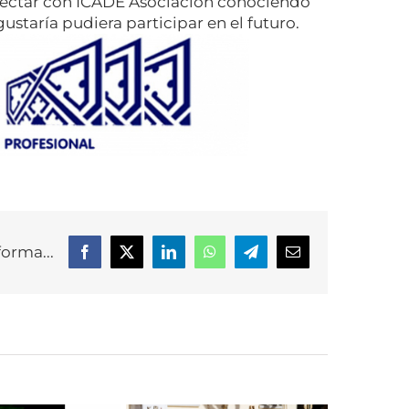
ectar con ICADE Asociación conociendo
ustaría pudiera participar en el futuro.
forma...
Facebook
X
LinkedIn
WhatsApp
Telegram
Correo
electrónico