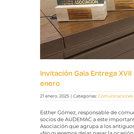
Invitación Gala Entrega XVI
enero
21 enero, 2025
|
Categorías:
Comunicaciones
Esther Gómez, responsable de comunic
socios de AUDEMAC a este important
Asociación que agrupa a los antigu
«No queremos dejar pasar la ocasión p