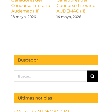
Concurso Literario
Concurso Literario
Conc
Audemac (III)
AUDEMAC (II)
AUD
18 mayo, 2026
14 mayo, 2026
12 ma
Buscador
Buscar:
Últimas noticias
Voces de AUDEMAC (114)