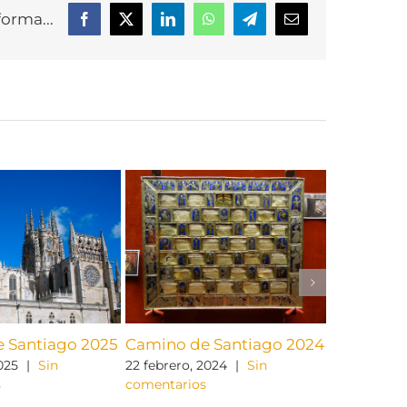
forma...
Facebook
X
LinkedIn
WhatsApp
Telegram
Correo
electrónico
 Santiago 2025
Camino de Santiago 2024
A Santia
2025
|
Sin
22 febrero, 2024
|
Sin
13 febrero, 
s
comentarios
comentario