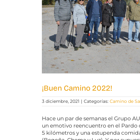
¡Buen Camino 2022!
3 diciembre, 2021
|
Categorías:
Camino de Sa
Hace un par de semanas el Grupo A
un emotivo reencuentro en el Pardo
5 kilómetros y una estupenda comida 
(Begoña, Chema y Luz). Y por supuesto