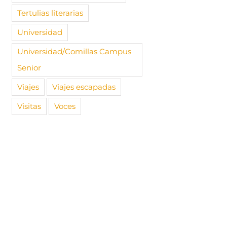
Tertulias literarias
Universidad
Universidad/Comillas Campus
Senior
Viajes
Viajes escapadas
Visitas
Voces
go vamos…
Dulces recuerdos en
Camino d
video de un Camino
2023
|
Sin
16 abril, 20
Espiritual 2022
s
10 noviembre, 2022
|
Sin