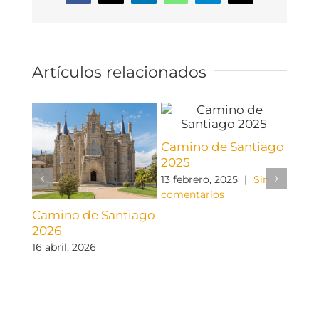
electrónico
Artículos relacionados
Camino de Santiago
2025
13 febrero, 2025
|
Sin
comentarios
Camino de Santiago
Cami
2026
202
16 abril, 2026
22 fe
come