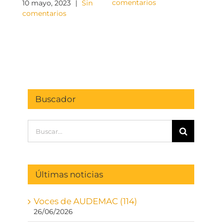
gana
comentarios
10 mayo, 2023
|
Sin
comentarios
9 jun
come
Buscador
Buscar:
Últimas noticias
Voces de AUDEMAC (114)
26/06/2026