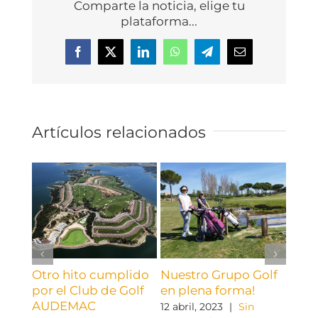
Comparte la noticia, elige tu
plataforma...
Facebook
X
LinkedIn
WhatsApp
Telegram
Correo
electrónico
Artículos relacionados
Otro hito cumplido
Nuestro Grupo Golf
Otro
por el Club de Golf
en plena forma!
¡EN
AUDEMAC
orga
12 abril, 2023
|
Sin