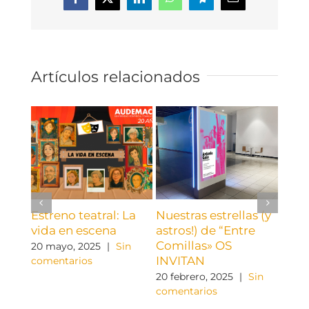
Facebook
X
LinkedIn
WhatsApp
Telegram
Correo
electrónico
Artículos relacionados
Estreno teatral: La
Nuestras estrellas (y
Reco
vida en escena
astros!) de “Entre
Repr
Comillas» OS
Grup
20 mayo, 2025
|
Sin
INVITAN
“Ent
comentarios
20 febrero, 2025
|
Sin
25 ma
comentarios
come