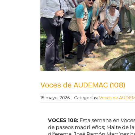
Voces de AUDEMAC (108)
15 mayo, 2026
|
Categorías:
Voces de AUDE
VOCES 108:
Esta semana en
Voce
de paseos madrileños; Maite de la T
diferente; José Ramón Martínez ha