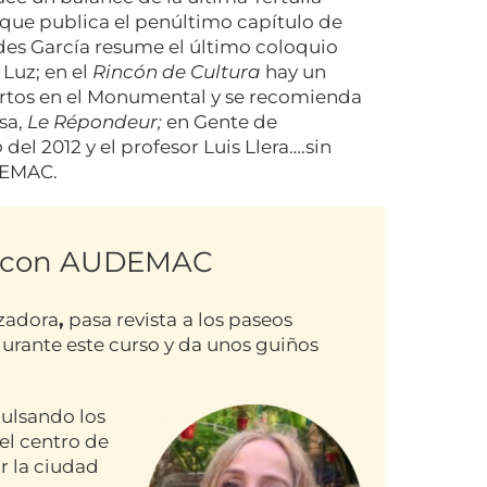
rique publica el penúltimo capítulo de
udes García resume el último coloquio
 Luz; en el
Rincón de Cultura
hay un
rtos en el Monumental y se recomienda
esa,
Le Répondeur;
en Gente de
o
del 2012 y el profesor Luis Llera….sin
DEMAC.
d con AUDEMAC
izadora
,
pasa revista
a los paseos
urante este curso y da unos guiños
ulsando los
del centro de
r la ciudad