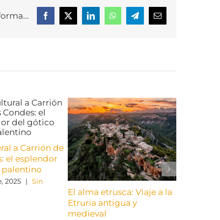
forma...
Facebook
X
LinkedIn
WhatsApp
Telegram
Correo
electrónico
ural a Carrión de
: el esplendor
 palentino
, 2025
|
Sin
El alma etrusca: Viaje a la
RECORDA
s
Etruria antigua y
URGENTE:
medieval
AUDEMAC 