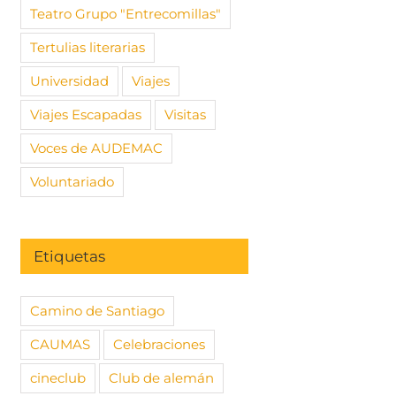
Teatro Grupo "Entrecomillas"
Tertulias literarias
Universidad
Viajes
Viajes Escapadas
Visitas
Voces de AUDEMAC
Voluntariado
Escapada AUDEMAC al
medieval Maderuelo
Etiquetas
18 septiembre, 2025
|
Sin
comentarios
Camino de Santiago
CAUMAS
Celebraciones
TORIO
Descubre
 Escapada
histórica
cineclub
Club de alemán
al medieval
24 febrero,