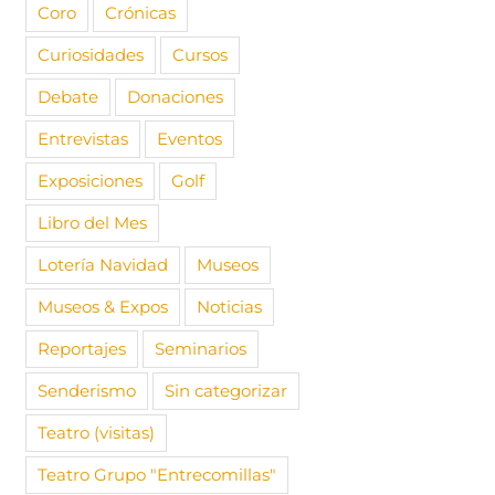
Coro
Crónicas
Curiosidades
Cursos
 AUDEMAC al
¡Vuelven nuestras
 Maderuelo
Debate
Donaciones
Viaje cul
queridas Edades del
re, 2025
|
Sin
los Conde
Hombre!
s
Entrevistas
Eventos
del gótic
16 septiembre, 2025
|
1
23 diciemb
comentario
Exposiciones
Golf
comentari
Libro del Mes
Lotería Navidad
Museos
Museos & Expos
Noticias
Reportajes
Seminarios
Senderismo
Sin categorizar
Teatro (visitas)
Teatro Grupo "Entrecomillas"