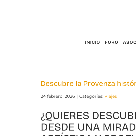
Saltar
al
contenido
INICIO
FORO
ASOC
Ver
imagen
Descubre la Provenza histó
más
grande
24 febrero, 2026
|
Categorías:
Viajes
¿QUIERES DESCUB
DESDE UNA MIRADA