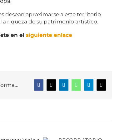
ropa.
s desean aproximarse a este territorio
 la riqueza de su patrimonio artístico.
oste en el
siguiente enlace
forma...
Facebook
X
LinkedIn
WhatsApp
Telegram
Correo
electrónico