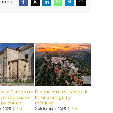
forma...
Facebook
X
LinkedIn
WhatsApp
Telegram
Correo
electrónico
ural a Carrión de
El alma etrusca: Viaje a la
RECORDA
: el esplendor
Etruria antigua y
URGENTE:
 palentino
medieval
AUDEMAC 
Maderuel
, 2025
|
Sin
2 diciembre, 2025
|
Sin