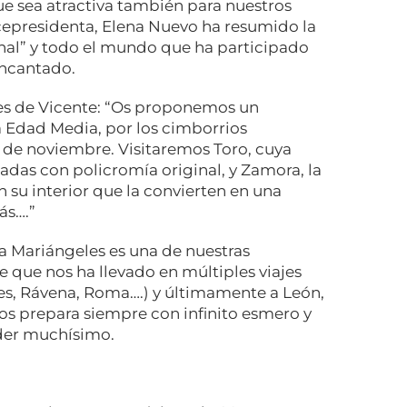
e sea atractiva también para nuestros
cepresidenta, Elena Nuevo ha resumido la
nal” y todo el mundo que ha participado
encantado.
es de Vicente: “Os proponemos un
la Edad Media, por los cimborrios
 de noviembre. Visitaremos Toro, cuya
adas con policromía original, y Zamora, la
 su interior que la convierten en una
ás….”
a Mariángeles es una de nuestras
te que nos ha llevado en múltiples viajes
les, Rávena, Roma….) y últimamente a León,
los prepara siempre con infinito esmero y
der muchísimo.