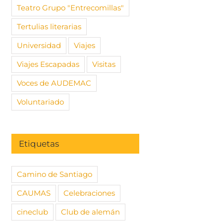
Teatro Grupo "Entrecomillas"
Tertulias literarias
Universidad
Viajes
Viajes Escapadas
Visitas
Voces de AUDEMAC
Voluntariado
Etiquetas
Camino de Santiago
TORIO
Escapada AUDEMAC al
Descubre
 Escapada
medieval Maderuelo
histórica
CAUMAS
Celebraciones
al medieval
18 septiembre, 2025
|
Sin
24 febrero,
cineclub
Club de alemán
o
comentarios
comentari