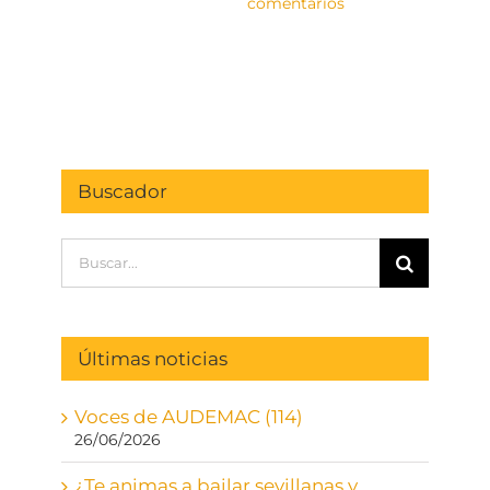
comentarios
23 di
come
Buscador
Buscar:
Últimas noticias
Voces de AUDEMAC (114)
26/06/2026
¿Te animas a bailar sevillanas y