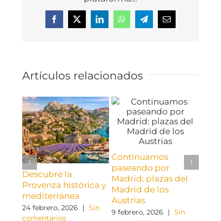
Facebook
X
LinkedIn
WhatsApp
Telegram
Correo
electrónico
Artículos relacionados
Continuamos
paseando por
Descubre la
Viaje
Madrid: plazas del
Provenza histórica y
Carr
Madrid de los
mediterránea
Cond
Austrias
espl
24 febrero, 2026
|
Sin
9 febrero, 2026
|
Sin
góti
comentarios