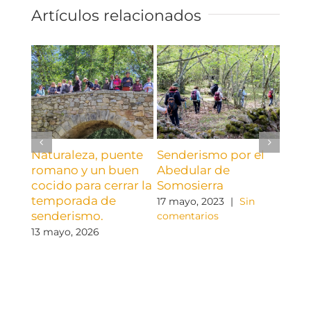
Artículos relacionados
Naturaleza, puente
Senderismo por el
Nues
romano y un buen
Abedular de
sube
cocido para cerrar la
Somosierra
un p
temporada de
con
17 mayo, 2023
|
Sin
senderismo.
comentarios
21 ma
come
13 mayo, 2026