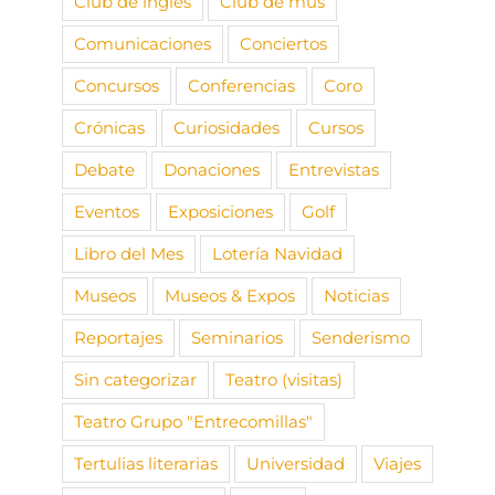
Club de inglés
Club de mus
Comunicaciones
Conciertos
Concursos
Conferencias
Coro
Crónicas
Curiosidades
Cursos
Debate
Donaciones
Entrevistas
Eventos
Exposiciones
Golf
Libro del Mes
Lotería Navidad
Museos
Museos & Expos
Noticias
Reportajes
Seminarios
Senderismo
Sin categorizar
Teatro (visitas)
Teatro Grupo "Entrecomillas"
Tertulias literarias
Universidad
Viajes