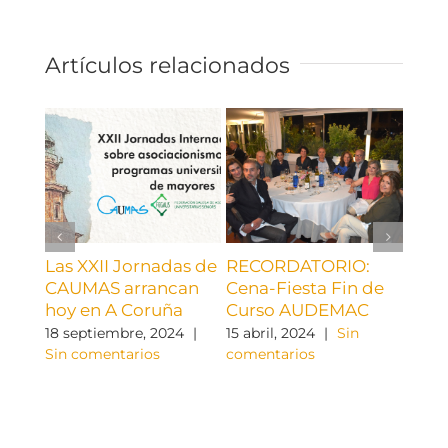
Artículos relacionados
Las XXII Jornadas de
RECORDATORIO:
¡¡ C
CAUMAS arrancan
Cena-Fiesta Fin de
AUD
hoy en A Coruña
Curso AUDEMAC
9 abri
come
18 septiembre, 2024
|
15 abril, 2024
|
Sin
Sin comentarios
comentarios