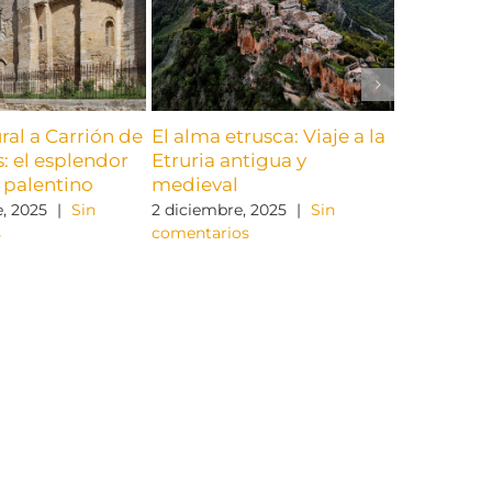
ural a Carrión de
El alma etrusca: Viaje a la
RECORDA
: el esplendor
Etruria antigua y
URGENTE:
 palentino
medieval
AUDEMAC 
Maderuel
, 2025
|
Sin
2 diciembre, 2025
|
Sin
s
comentarios
24 septiemb
comentario