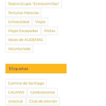
Teatro Grupo "Entrecomillas"
Tertulias literarias
Universidad
Viajes
TORIO
Escapada AUDEMAC al
Descubre
Viajes Escapadas
Visitas
 Escapada
medieval Maderuelo
histórica
al medieval
Voces de AUDEMAC
18 septiembre, 2025
|
Sin
24 febrero,
o
comentarios
comentari
Voluntariado
re, 2025
|
Sin
s
Etiquetas
Camino de Santiago
CAUMAS
Celebraciones
cineclub
Club de alemán