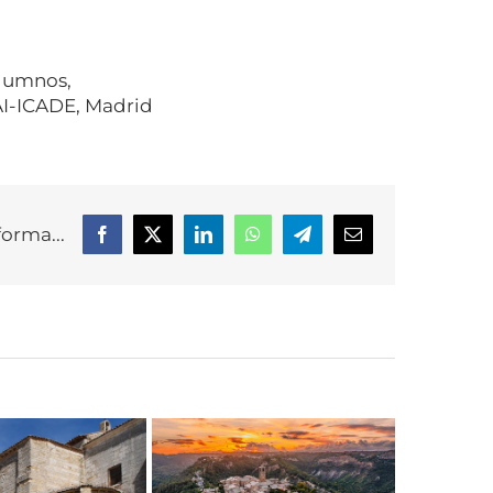
Alumnos,
AI-ICADE, Madrid
forma...
Facebook
X
LinkedIn
WhatsApp
Telegram
Correo
electrónico