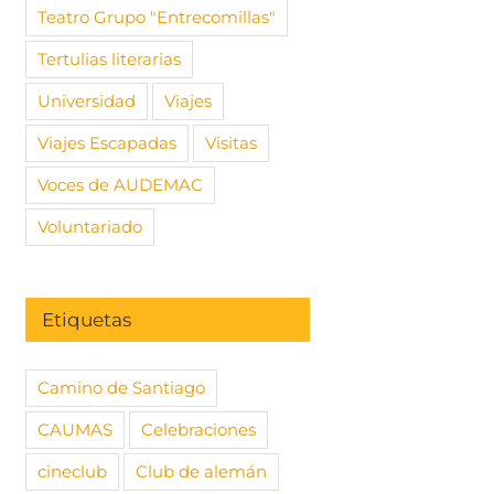
UDEMAC
Asamblea general
Convocato
Teatro Grupo "Entrecomillas"
AUDEMAC más que
Asamblea
re, 2023
|
2
extraordinaria
AUDEMAC
s
Tertulias literarias
21 noviembre, 2022
|
Sin
30 octubre
Universidad
Viajes
comentarios
comentari
Viajes Escapadas
Visitas
Voces de AUDEMAC
Voluntariado
Etiquetas
Camino de Santiago
CAUMAS
Celebraciones
cineclub
Club de alemán