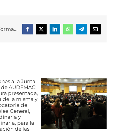
forma...
Facebook
X
LinkedIn
WhatsApp
Telegram
Correo
electrónico