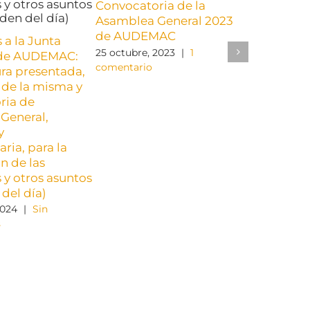
Convocatoria de la
Cuota A
Asamblea General 2023
27 septiemb
de AUDEMAC
Comentario
 a la Junta
25 octubre, 2023
|
1
 de AUDEMAC:
comentario
ra presentada,
de la misma y
ria de
General,
y
aria, para la
n de las
 y otros asuntos
 del día)
2024
|
Sin
s