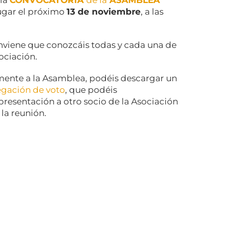
 la
CONVOCATORIA
de la
ASAMBLEA
lugar el próximo
13 de noviembre
, a las
nviene que conozcáis todas y cada una de
sociación.
lmente a la Asamblea, podéis descargar un
egación de voto
, que podéis
resentación a otro socio de la Asociación
 la reunión.