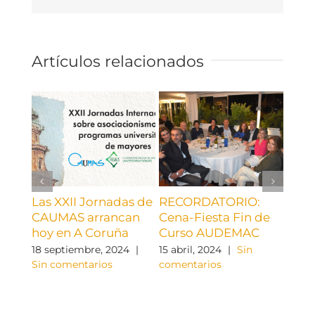
Artículos relacionados
Las XXII Jornadas de
RECORDATORIO:
¡¡ C
CAUMAS arrancan
Cena-Fiesta Fin de
AUD
hoy en A Coruña
Curso AUDEMAC
9 abri
come
18 septiembre, 2024
|
15 abril, 2024
|
Sin
Sin comentarios
comentarios