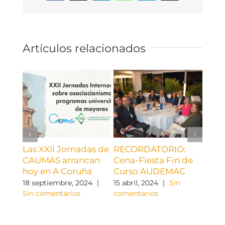
electrónico
Artículos relacionados
Las XXII Jornadas de
RECORDATORIO:
¡¡ C
CAUMAS arrancan
Cena-Fiesta Fin de
AUD
hoy en A Coruña
Curso AUDEMAC
9 abri
come
18 septiembre, 2024
|
15 abril, 2024
|
Sin
Sin comentarios
comentarios