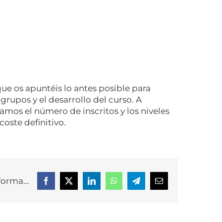
ue os apuntéis lo antes posible para
upos y el desarrollo del curso. A
mos el número de inscritos y los niveles
oste definitivo.
forma...
Facebook
X
LinkedIn
WhatsApp
Telegram
Correo
electrónico