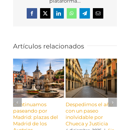
plataforma...
Facebook
X
LinkedIn
WhatsApp
Telegram
Correo
electrónico
Artículos relacionados
Continuamos
Despedimos el año
¡¡Ya 
paseando por
con un paseo
26 no
Madrid: plazas del
inolvidable por
Sin c
Madrid de los
Chueca y Justicia
Austrias