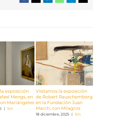
electrónico
la exposición
Visitamos la exposición
Visitamos
afael Mengs, en
de Robert Rauschemberg
«Raimund
con Mariángeles
en la Fundación Juan
en Funda
March, con Milagros
con Lola S
6
|
Sin
s
18 diciembre, 2025
|
Sin
17 noviembr