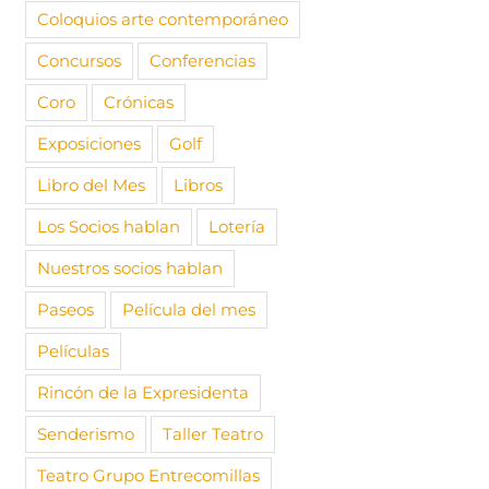
Coloquios arte contemporáneo
Concursos
Conferencias
Coro
Crónicas
Exposiciones
Golf
Libro del Mes
Libros
Los Socios hablan
Lotería
Nuestros socios hablan
Paseos
Película del mes
Películas
 la exposición
Visitamos la exposición
Visitamos
Rincón de la Expresidenta
o de Madrazo»,
«Picasso y Paul Klee», en
de EDUA
ción Mapfre,
el Thyssen, con Mario
“SOÑAR E
Senderismo
Taller Teatro
ilvestre
Milagros
10 noviembre, 2025
|
Sin
Teatro Grupo Entrecomillas
comentarios
e, 2025
|
Sin
20 abril, 2