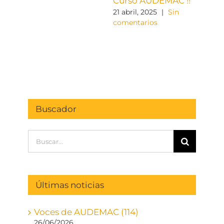
Curso AUDEMAC !!
come
21 abril, 2025
|
Sin
comentarios
Buscador
Buscar:
Últimas noticias
Voces de AUDEMAC (114)
26/06/2026