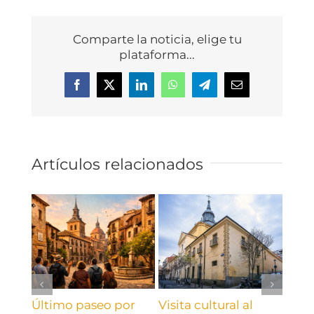
Comparte la noticia, elige tu
plataforma...
Facebook
X
LinkedIn
WhatsApp
Telegram
Correo
electrónico
Artículos relacionados
Último paseo por
Visita cultural al
Del 