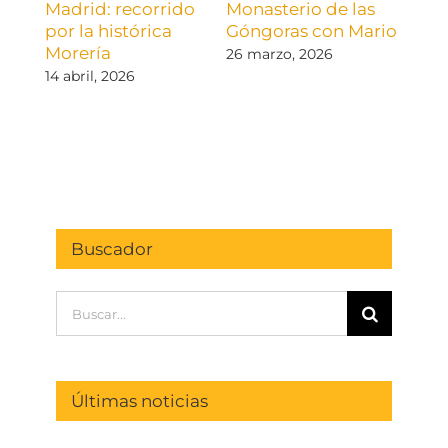
Madrid: recorrido
Monasterio de las
Austr
por la histórica
Góngoras con Mario
Ilus
Morería
visit
26 marzo, 2026
cora
14 abril, 2026
El Es
19 ma
come
Buscador
Buscar:
Últimas noticias