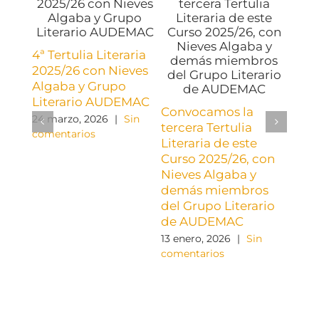
Segu
4ª Tertulia Literaria
Liter
2025/26 con Nieves
Curs
Algaba y Grupo
11 no
Literario AUDEMAC
come
Convocamos la
24 marzo, 2026
|
Sin
tercera Tertulia
comentarios
Literaria de este
Curso 2025/26, con
Nieves Algaba y
demás miembros
del Grupo Literario
de AUDEMAC
13 enero, 2026
|
Sin
comentarios