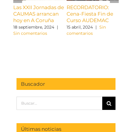
Las XXII Jornadas de
RECORDATORIO:
¡¡ C
CAUMAS arrancan
Cena-Fiesta Fin de
AUD
hoy en A Coruña
Curso AUDEMAC
9 abri
come
18 septiembre, 2024
|
15 abril, 2024
|
Sin
Sin comentarios
comentarios
Buscador
Buscar:
Últimas noticias