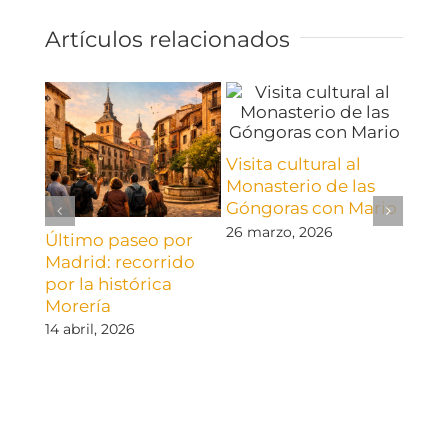
Artículos relacionados
Visita cultural al
Monasterio de las
Góngoras con Mario
26 marzo, 2026
Último paseo por
Del 
Madrid: recorrido
Austr
por la histórica
Ilus
Morería
visit
cora
14 abril, 2026
El Es
19 ma
come