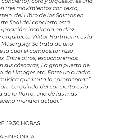
 concierto), coro y orquesta, es una
n tres movimientos con texto,
ein, del Libro de los Salmos en
te final del concierto está
xposición
: inspirada en diez
 y arquitecto Viktor Hartmann, es la
Músorgsky. Se trata de una
e la cual el compositor ruso
s. Entre otros, escucharemos:
n sus cáscaras, La gran puerta de
do de Limoges
etc. Entre un cuadro
a música que imita la “promenade”
ción. La guinda del concierto es la
a de la Parra, una de las más
escena mundial actual.”
, 19.30 HORAS
A SINFÓNICA