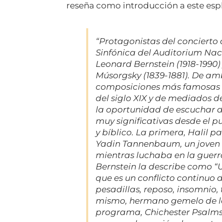
reseña como introducción a este esp
“Protagonistas del concierto 
Sinfónica del Auditorium Na
Leonard Bernstein (1918-1990)
Músorgsky (1839-1881). De am
composiciones más famosas de
del siglo XIX y de mediados de
la oportunidad de escuchar 
muy significativas desde el p
y bíblico. La primera,
Halil
par
Yadin Tannenbaum, un joven f
mientras luchaba en la guer
Bernstein la describe como 
que es un conflicto continuo
pesadillas, reposo, insomnio, 
mismo,
hermano gemelo de l
programa,
Chichester Psalm