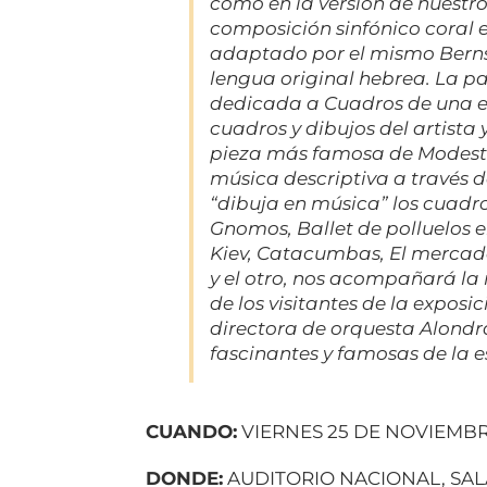
como en la versión de nuestro
composición sinfónico coral e
adaptado por el mismo Bernst
lengua original hebrea. La par
dedicada a
Cuadros de una e
cuadros y dibujos del artista
pieza más famosa de Modest 
música descriptiva a través d
“dibuja en música” los cuadro
Gnomos, Ballet de polluelos e
Kiev, Catacumbas, El merca
y el otro, nos acompañará l
de los visitantes de la exposi
directora de orquesta Alondr
fascinantes y famosas de la 
CUANDO:
VIERNES 25 DE NOVIEMBRE
DONDE:
AUDITORIO NACIONAL, SAL