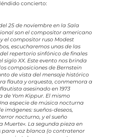
léndido concierto:
del 25 de noviembre en la Sala
cional son el compositor americano
 y el compositor ruso Modest
bos, escucharemos unas de las
l repertorio sinfónico de finales
l siglo XX. Este evento nos brinda
dos composiciones de Bernstein
unto de vista del mensaje histórico
a flauta y orquesta,
conmemora a
lautista asesinado en 1973
ra de Yom Kippur. El mismo
“Una especie de música nocturna
 de imágenes: sueños-deseos,
terror nocturno, y el sueño
a Muerte
«. La segunda pieza en
s
para voz blanca (o contratenor