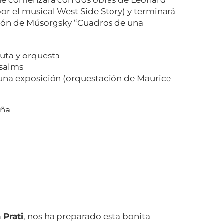
r el musical West Side Story) y terminará
ión de Músorgsky “Cuadros de una
auta y orquesta
Psalms
na exposición (orquestación de Maurice
aña
a Prati
, nos ha preparado esta bonita