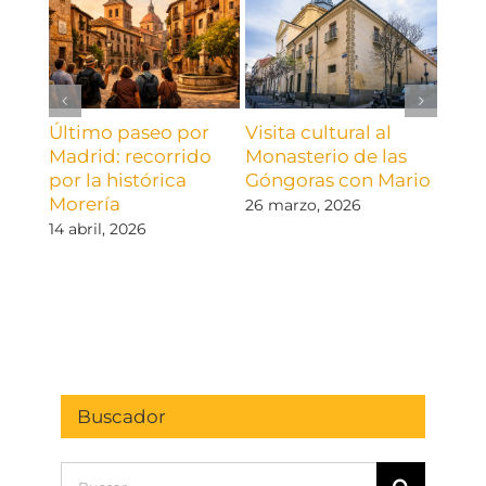
Último paseo por
Visita cultural al
Del 
Madrid: recorrido
Monasterio de las
Austr
por la histórica
Góngoras con Mario
Ilus
Morería
visit
26 marzo, 2026
cora
14 abril, 2026
El Es
19 ma
come
Buscador
Buscar: