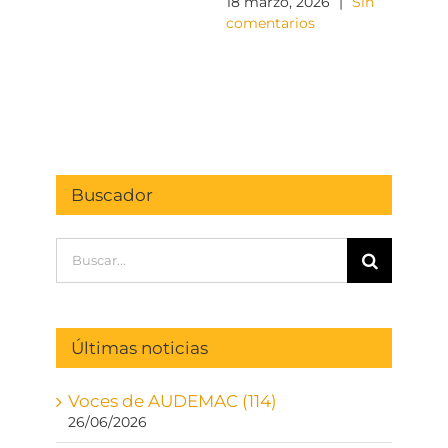
18 marzo, 2026
|
Sin
17 fe
comentarios
come
Buscador
Buscar:
Últimas noticias
Voces de AUDEMAC (114)
26/06/2026