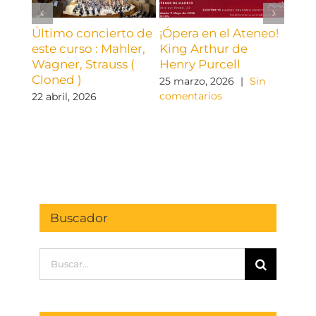
Último concierto de
¡Ópera en el Ateneo!
Mara
este curso : Mahler,
King Arthur de
conc
Wagner, Strauss (
Henry Purcell
de M
Cloned )
25 marzo, 2026
|
Sin
11 ma
comentarios
come
22 abril, 2026
Buscador
Buscar: