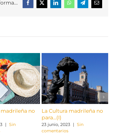
forma...
Facebook
X
LinkedIn
WhatsApp
Telegram
Correo
electrónico
a madrileña no
La Cultura madrileña no
Nuestra C
para…(I)
el viernes
23
|
Sin
23 junio, 2023
|
Sin
14 marzo, 2
s
comentarios
comentario