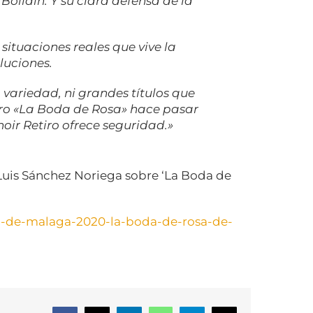
 Bollaín. Y su clara defensa de la
.
situaciones reales que vive la
luciones.
variedad, ni grandes títulos que
ro «La Boda de Rosa» hace pasar
noir Retiro ofrece seguridad.»
 Luis Sánchez Noriega sobre ‘La Boda de
al-de-malaga-2020-la-boda-
de-rosa-de-