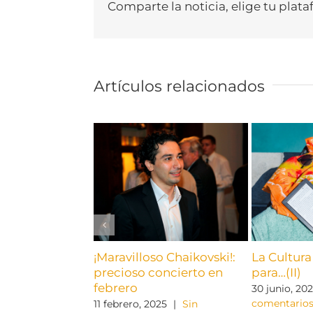
Comparte la noticia, elige tu plata
Artículos relacionados
¡Maravilloso Chaikovski!:
La Cultur
precioso concierto en
para…(II)
febrero
30 junio, 20
comentario
11 febrero, 2025
|
Sin