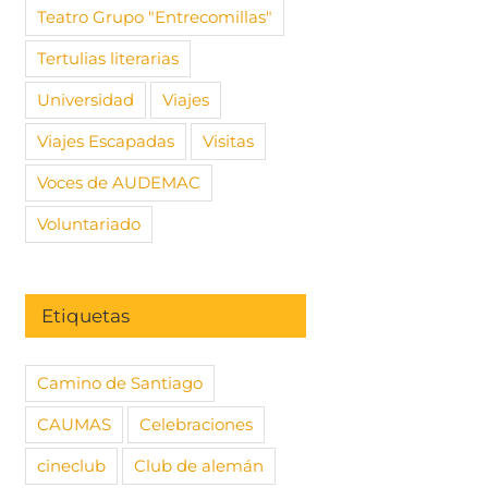
Teatro Grupo "Entrecomillas"
Tertulias literarias
Universidad
Viajes
Viajes Escapadas
Visitas
Voces de AUDEMAC
Voluntariado
Etiquetas
Camino de Santiago
haro se estrena
Libro AUDEMAC del mes
¡Maravill
CAUMAS
Celebraciones
 en La 1
de noviembre
precioso 
febrero
023
|
Sin
23 noviembre, 2022
|
Sin
cineclub
Club de alemán
s
comentarios
11 febrero, 