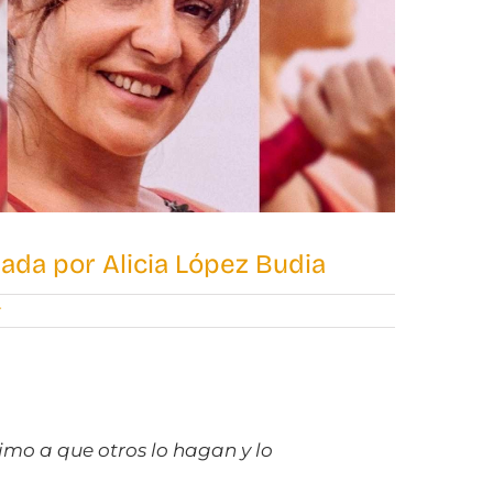
ada por Alicia López Budia
r
:
animo a que otros lo hagan y lo