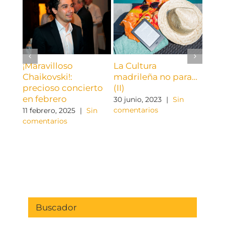
¡Maravilloso
La Cultura
La C
Chaikovski!:
madrileña no para…
madr
precioso concierto
(II)
(I)
en febrero
30 junio, 2023
|
Sin
23 ju
comentarios
come
11 febrero, 2025
|
Sin
comentarios
Buscador