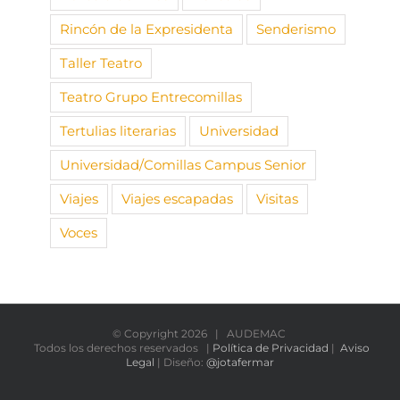
Rincón de la Expresidenta
Senderismo
Taller Teatro
Teatro Grupo Entrecomillas
Tertulias literarias
Universidad
Universidad/Comillas Campus Senior
Viajes
Viajes escapadas
Visitas
Voces
© Copyright
2026 | AUDEMAC
Todos los derechos reservados |
Política de Privacidad
|
Aviso
Legal
| Diseño:
@jotafermar