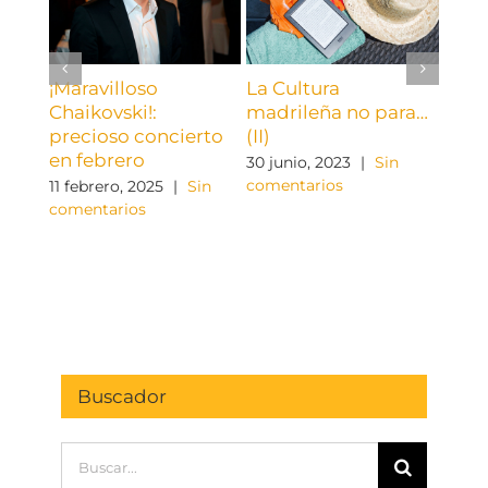
La C
madr
(I)
23 ju
¡Maravilloso
La Cultura
come
Chaikovski!:
madrileña no para…
precioso concierto
(II)
en febrero
30 junio, 2023
|
Sin
comentarios
11 febrero, 2025
|
Sin
comentarios
Buscador
Buscar: