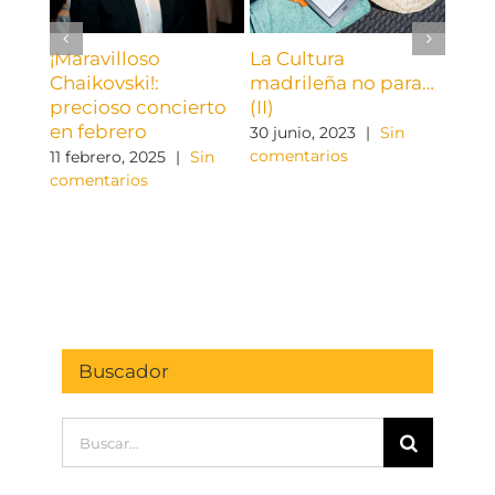
¡Maravilloso
La Cultura
La C
Chaikovski!:
madrileña no para…
madr
precioso concierto
(II)
(I)
en febrero
30 junio, 2023
|
Sin
23 ju
comentarios
come
11 febrero, 2025
|
Sin
comentarios
Buscador
Buscar: