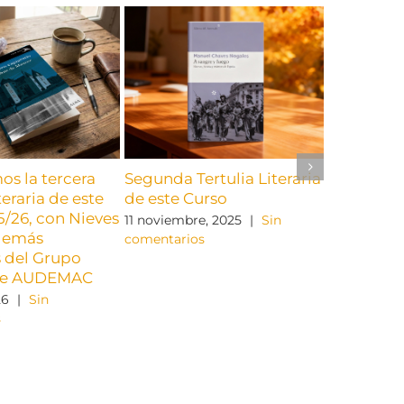
s la tercera
Segunda Tertulia Literaria
Primera Te
teraria de este
de este Curso
de este c
5/26, con Nieves
11 noviembre, 2025
|
Sin
25 septiemb
demás
comentarios
comentario
 del Grupo
 de AUDEMAC
26
|
Sin
s