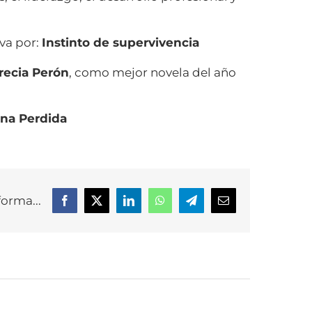
va por:
Instinto de supervivencia
recia Perón
, como mejor novela del año
ena Perdida
forma...
Facebook
X
LinkedIn
WhatsApp
Telegram
Correo
electrónico