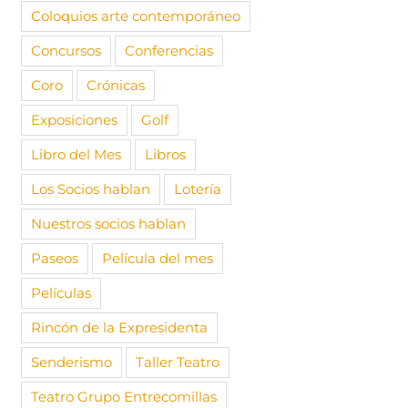
Coloquios arte contemporáneo
Concursos
Conferencias
Coro
Crónicas
Exposiciones
Golf
Libro del Mes
Libros
rtulia Literaria
Convocatoria de la Cuarta
4ª Tertuli
Los Socios hablan
Lotería
urso
Tertulia Literaria de este
2025/26 
curso
Algaba y 
re, 2025
|
Sin
Nuestros socios hablan
AUDEMA
s
16 abril, 2025
|
Sin
Paseos
Película del mes
comentarios
24 marzo, 
comentari
Películas
Rincón de la Expresidenta
Senderismo
Taller Teatro
Teatro Grupo Entrecomillas