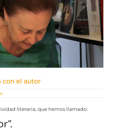
con el autor
as
vidad literaria, que hemos llamado:
r”.