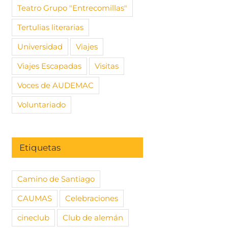
Teatro Grupo "Entrecomillas"
Tertulias literarias
Universidad
Viajes
Viajes Escapadas
Visitas
Voces de AUDEMAC
 la exposición
Nuevas plazas para la
Colección
o Alcañiz: “Una
exposición “Caos y
Delfín en
Voluntariado
tiva” con Mario
Cosmos” en el Museo
Prado, c
Arqueológico de Madrid
e, 2025
|
Sin
2 marzo, 2
s
comentari
17 marzo, 2025
|
Sin
comentarios
Etiquetas
Camino de Santiago
CAUMAS
Celebraciones
cineclub
Club de alemán