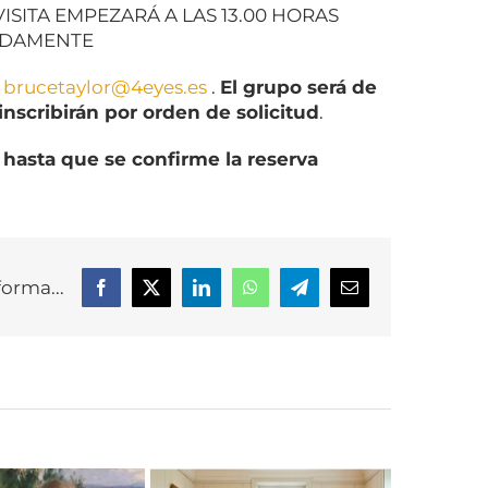
A VISITA EMPEZARÁ A LAS 13.00 HORAS
MADAMENTE
:
brucetaylor@4eyes.es
.
El grupo será de
scribirán por orden de solicitud
.
hasta que se confirme la reserva
forma...
Facebook
X
LinkedIn
WhatsApp
Telegram
Correo
electrónico