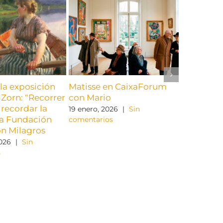
la exposición
Matisse en CaixaForum
Visitamos
Zorn: “Recorrer
con Mario
de Alfred
recordar la
retrospec
19 enero, 2026
|
Sin
 la Fundación
comentarios
22 diciembr
on Milagros
comentario
2026
|
Sin
s