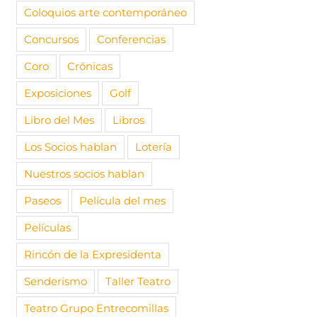
Coloquios arte contemporáneo
Concursos
Conferencias
Coro
Crónicas
Exposiciones
Golf
 la exposición
Nuevas plazas para la
Colección
o Alcañiz: “Una
exposición “Caos y
Delfín en
Libro del Mes
Libros
tiva” con Mario
Cosmos” en el Museo
Prado, c
Arqueológico de Madrid
e, 2025
|
Sin
2 marzo, 2
Los Socios hablan
Lotería
s
comentari
17 marzo, 2025
|
Sin
comentarios
Nuestros socios hablan
Paseos
Película del mes
Películas
Rincón de la Expresidenta
Senderismo
Taller Teatro
Teatro Grupo Entrecomillas