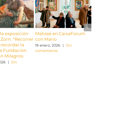
la exposición
Matisse en CaixaForum
Visitamos
Zorn: “Recorrer
con Mario
de Alfred
recordar la
retrospec
19 enero, 2026
|
Sin
 la Fundación
comentarios
22 diciembr
on Milagros
comentario
2026
|
Sin
s