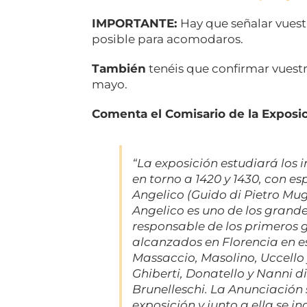
IMPORTANTE:
Hay que señalar vues
posible para acomodaros.
También
tenéis que confirmar vuestra
mayo.
Comenta el Comisario de la Exposic
“La exposición estudiará los 
en torno a 1420 y 1430, con es
Angelico (Guido di Pietro Mugu
Angelico es uno de los grand
responsable de los primeros g
alcanzados en Florencia en es
Massaccio, Masolino, Uccello y
Ghiberti, Donatello y Nanni di
Brunelleschi.
La Anunciación
exposición y junto a ella se i