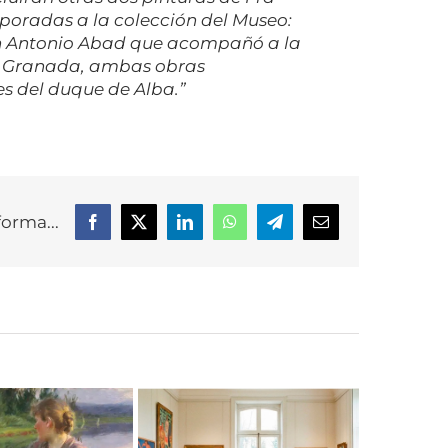
poradas a la colección del Museo:
n Antonio Abad
que acompañó a la
a Granada,
ambas obras
es del duque de Alba.”
forma...
Facebook
X
LinkedIn
WhatsApp
Telegram
Correo
electrónico