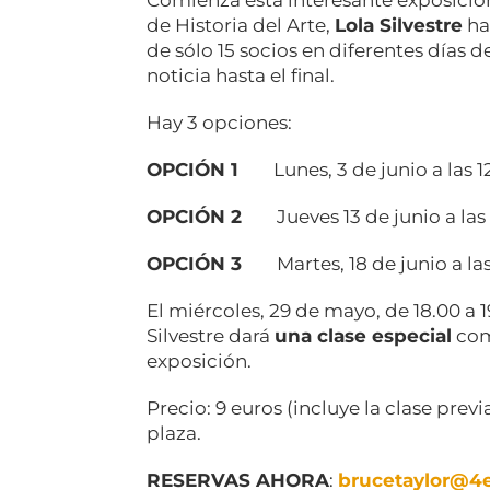
Comienza esta interesante exposición
de Historia del Arte,
Lola Silvestre
ha
de sólo 15 socios en diferentes días d
noticia hasta el final.
Hay 3 opciones:
OPCIÓN 1
Lunes, 3 de junio a las 12
OPCIÓN 2
Jueves 13 de junio a las 
OPCIÓN 3
Martes, 18 de junio a las 
El miércoles, 29 de mayo, de 18.00 a 1
Silvestre dará
una clase especial
com
exposición.
Precio: 9 euros (incluye la clase prev
plaza.
RESERVAS AHORA
:
brucetaylor@4e