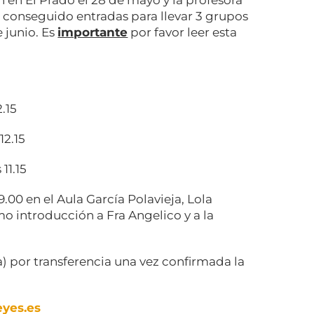
 en El Prado el 28 de mayo y la profesora
 conseguido entradas para llevar 3 grupos
e junio. Es
importante
por favor leer esta
.15
12.15
11.15
9.00 en el Aula García Polavieja, Lola
o introducción a Fra Angelico y a la
ia) por transferencia una vez confirmada la
yes.es