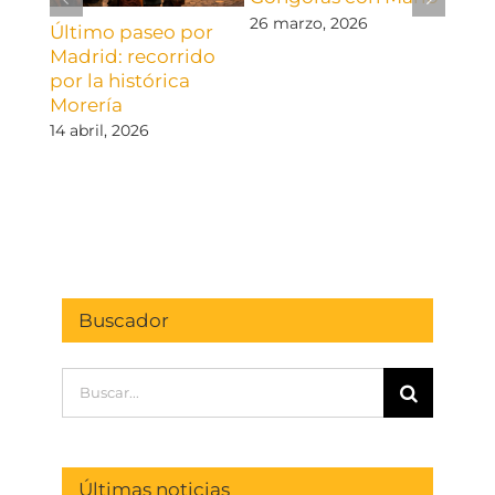
26 marzo, 2026
Último paseo por
Del 
Madrid: recorrido
Austr
por la histórica
Ilus
Morería
visit
cora
14 abril, 2026
El Es
19 ma
come
Buscador
Buscar:
Últimas noticias