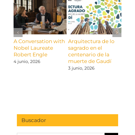
A Conversation with
Arquitectura de lo
Nos 
Nobel Laureate
sagrado en el
Comi
Robert Engle
centenario de la
inscr
muerte de Gaudí
Con
4 junio, 2026
Inte
3 junio, 2026
Axio
15 abr
Buscador