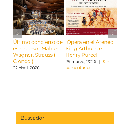
Último concierto de
¡Ópera en el Ateneo!
Mara
este curso : Mahler,
King Arthur de
conc
Wagner, Strauss (
Henry Purcell
de M
Cloned )
25 marzo, 2026
|
Sin
11 ma
comentarios
come
22 abril, 2026
Buscador