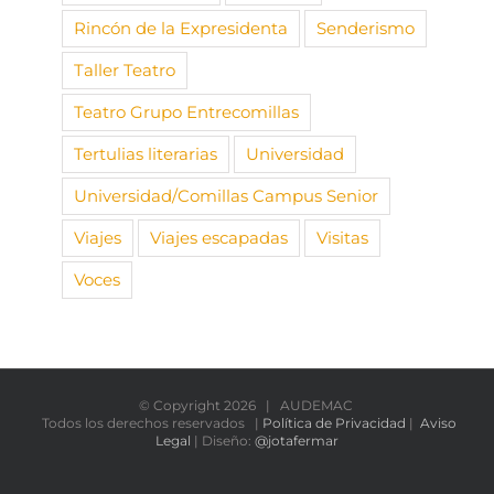
Rincón de la Expresidenta
Senderismo
Taller Teatro
Teatro Grupo Entrecomillas
Tertulias literarias
Universidad
Universidad/Comillas Campus Senior
Viajes
Viajes escapadas
Visitas
Voces
© Copyright
2026 | AUDEMAC
Todos los derechos reservados |
Política de Privacidad
|
Aviso
Legal
| Diseño:
@jotafermar