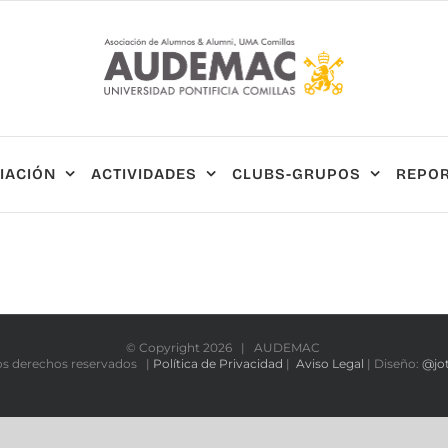
IACIÓN
ACTIVIDADES
CLUBS-GRUPOS
REPOR
© Copyright
2026 | AUDEMAC
os derechos reservados |
Política de Privacidad
|
Aviso Legal
| Diseño:
@jo