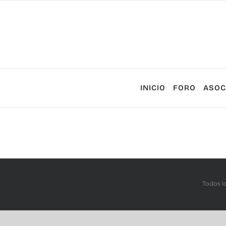
Saltar
al
contenido
INICIO
FORO
ASOC
Todos l